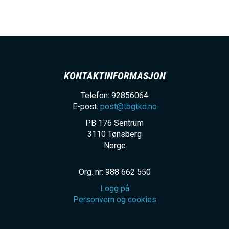
h
o
l
d
KONTAKTINFORMASJON
Telefon: 92856064
E-post:
post@tbgtkd.no
PB 176 Sentrum
3110
Tønsberg
Norge
Org. nr: 988 662 550
Logg på
Personvern og cookies