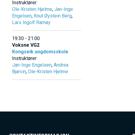
Instruktører:
V
Ole-Kristen Hjelme
,
Jan-Inge
Engelsen
,
Knut Øystein Berg
,
Lars Ingolf Ramøy
E
19:30 - 21:00
D
Voksne VG2
Kongseik ungdomsskole
Instruktører:
O
Jan-Inge Engelsen
,
Andrea
Bjarvin
,
Ole-Kristen Hjelme
M
A
I