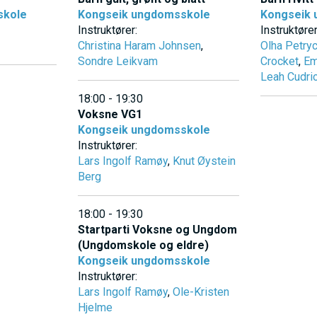
skole
Kongseik ungdomsskole
Kongseik
Instruktører:
Instruktører
Christina Haram Johnsen
,
Olha Petry
Sondre Leikvam
Crocket
,
Em
Leah Cudri
18:00 - 19:30
Voksne VG1
Kongseik ungdomsskole
Instruktører:
Lars Ingolf Ramøy
,
Knut Øystein
Berg
18:00 - 19:30
Startparti Voksne og Ungdom
(Ungdomskole og eldre)
Kongseik ungdomsskole
Instruktører:
Lars Ingolf Ramøy
,
Ole-Kristen
Hjelme