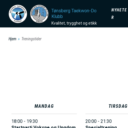
H
D
NYHETE
Tønsberg Taekwon-Do
o
Klubb
R
p
O
Kvalitet, trygghet og etikk
p
t
Hjem
Treningstider
M
i
l
A
h
o
I
v
e
N
d
MANDAG
TIRSDAG
i
M
n
18:00 - 19:30
20:00 - 21:30
n
Startparti Voksne og Ungdom
Spesialtrening