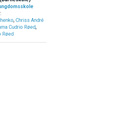
 ungdomsskole
:
chenko
,
Chriss André
ma Cudrio Røed
,
o Røed