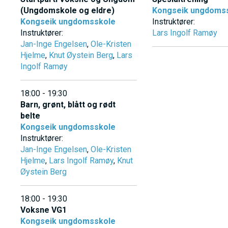
E
h
(Ungdomskole og eldre)
Kongseik ungdoms
Kongseik ungdomsskole
Instruktører:
o
N
Instruktører:
Lars Ingolf Ramøy
l
Jan-Inge Engelsen
,
Ole-Kristen
d
Hjelme
,
Knut Øystein Berg
,
Lars
U
Ingolf Ramøy
S
18:00 - 19:30
Barn, grønt, blått og rødt
belte
A
Kongseik ungdomsskole
Instruktører:
C
Jan-Inge Engelsen
,
Ole-Kristen
Hjelme
,
Lars Ingolf Ramøy
,
Knut
Øystein Berg
T
18:00 - 19:30
I
Voksne VG1
Kongseik ungdomsskole