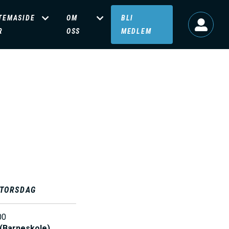
TEMASIDE
OM
BLI
R
OSS
MEDLEM
TORSDAG
00
 (Barneskole)