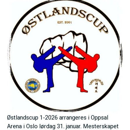
B
h
i
o
l
l
d
d
e
Østlandscup 1-2026 arrangeres i Oppsal
Arena i Oslo lørdag 31. januar. Mesterskapet