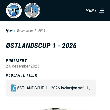
H
MENY
o
p
p
Hjem
Østlandscup 1 - 2026
t
i
ØSTLANDSCUP 1 - 2026
l
h
PUBLISERT
o
23. desember 2025
v
VEDLAGTE FILER
e
d
ØSTLANDSCUP 1 - 2026 invitasjon.pdf
i
n
n